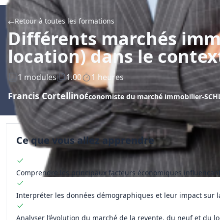
Retour à toutes les formations
Différents marchés immob
location) dans le conte
1 modules
1.00
1 heures
Francis Cortellino
Économiste du marché immobilier-SCH
Ce que vous allez apprendre
Comprendre les principaux facteurs économiques influençan
Interpréter les données démographiques et leur impact sur
Analyser l’évolution du marché de la revente, du neuf et du lo