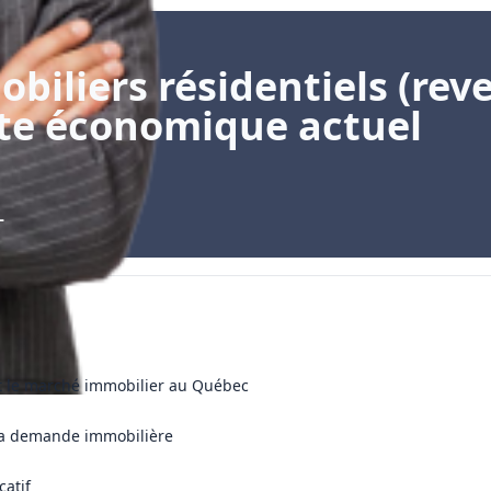
iliers résidentiels (rev
xte économique actuel
L
t le marché immobilier au Québec
 la demande immobilière
catif